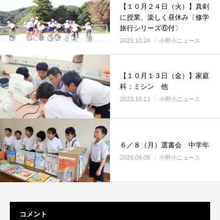
【１０月２４日（火）】真剣
に授業、楽しく昼休み〔修学
旅行シリーズ⑥付〕
2023.10.24
小野小ニュース
【１０月１３日（金）】家庭
科：ミシン 他
2023.10.13
小野小ニュース
６／８（月）選書会 中学年
2026.06.08
小野小ニュース
コメント