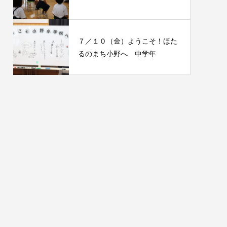
７／１０（金）ようこそ！ほた
るのまち小野へ 中学年