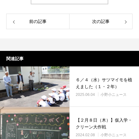
前の記事
次の記事
関連記事
６／４（水）サツマイモを植
えました（１・２年）
2025.06.04
小野小ニュース
【２月８日（木）】仮入学・
クリーン大作戦
2024.02.08
小野小ニュース