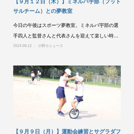
【９月１２日（木）】ミネルバ宇部（フット
サルチーム）との夢教室
今日の午後はスポーツ夢教室。ミネルバ宇部の選
手四人と監督さんと代表さんを迎えて楽しい時間
を過ごしました。リズムジャンプ、パス練習、そ
2024.09.12
小野小ニュース
【９月９日（月）】運動会練習とサグラダフ