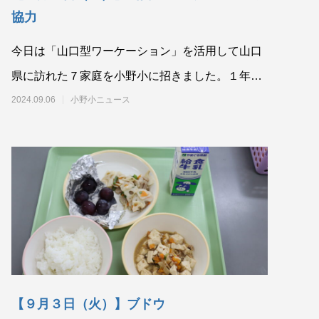
協力
今日は「山口型ワーケーション」を活用して山口
県に訪れた７家庭を小野小に招きました。１年か
ら３年の児童９名を迎えて、一緒に活動しまし
2024.09.06
小野小ニュース
た。自己紹
【９月３日（火）】ブドウ