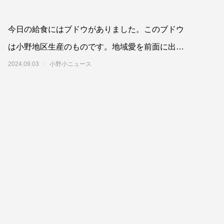
今日の給食にはブドウがありました。このブドウ
は小野地区生産のものです。地域愛を前面に出す
小野小の児童は、その恵みに感謝しながらいただ
2024.09.03
小野小ニュース
きました