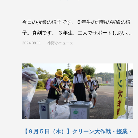
今日の授業の様子です。６年生の理科の実験の様
子。真剣です。 ３年生。二人でサポートしあいな
がら授業が進みます。
2024.09.11
小野小ニュース
【９月５日（木）】クリーン大作戦・授業・