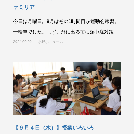
ァミリア
今日は月曜日。9月はその1時間目が運動会練習。
一輪車でした。まず、外に出る前に熱中症対策で
す。水分補給と首への保冷剤入りタオルづくりで
2024.09.09
小野小ニュース
す。
【９月４日（水）】授業いろいろ