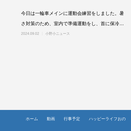
今日は一輪車メインに運動会練習をしました。暑
さ対策のため、室内で準備運動をし、首に保冷剤
入りタオルを巻いてこまめ美休憩もしながら行い
2024.09.02
小野小ニュース
ました。
ホーム
動画
行事予定
ハッピーライフおの