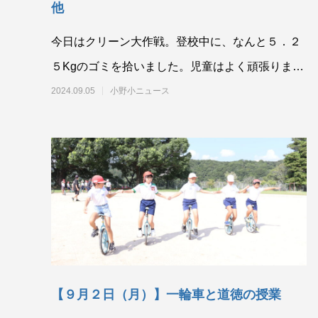
他
今日はクリーン大作戦。登校中に、なんと５．２
５Kgのゴミを拾いました。児童はよく頑張りまし
たが、多いのは決してよくはないことです。小野
2024.09.05
小野小ニュース
の環境
【９月２日（月）】一輪車と道徳の授業