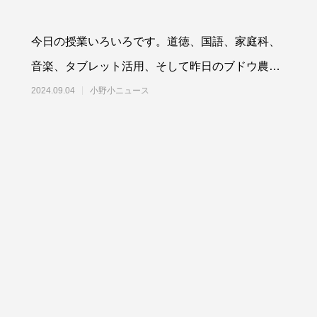
今日の授業いろいろです。道徳、国語、家庭科、
音楽、タブレット活用、そして昨日のブドウ農園
さんへのお礼ブックづくり。ご覧ください。
2024.09.04
小野小ニュース