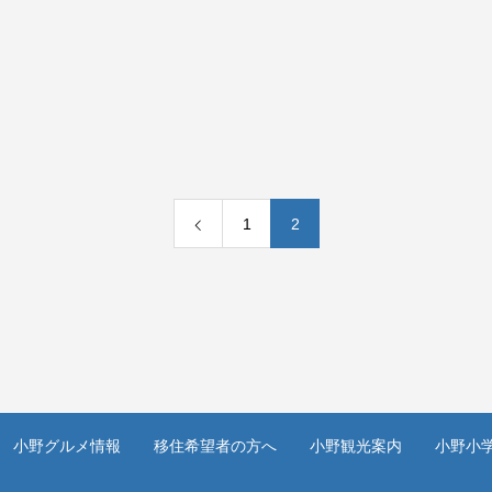
1
2
小野グルメ情報
移住希望者の方へ
小野観光案内
小野小