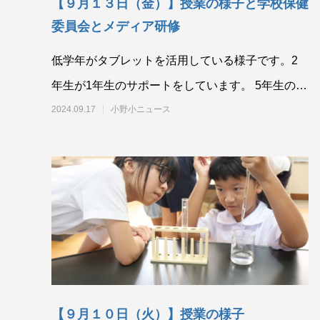
【９月１３日（金）】授業の様子と学校保健
委員会とメディア研修
低学年がタブレットを活用している様子です。2
年生が1年生のサポートをしています。 5年生の家
庭科、裁縫です。
2024.09.17
小野小ニュース
【９月１０日（火）】授業の様子